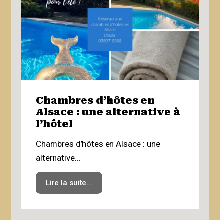
Chambres d’hôtes en
L
Alsace : une alternative à
d
l’hôtel
☀
Chambres d’hôtes en Alsace : une
É
alternative...
a
Lire la suite...