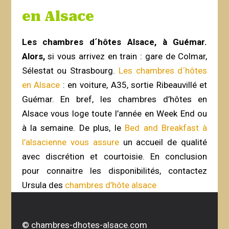
en Alsace
Les chambres d´hôtes Alsace, à Guémar.
Alors,
si vous arrivez en train : gare de Colmar,
Sélestat ou Strasbourg.
Les chambres d´hôtes
en Alsace
: en voiture, A35, sortie Ribeauvillé et
Guémar. En bref, l
es chambres d’hôtes en
Alsace vous loge toute l’année en Week End ou
à la semaine. De plus, le
Bed and Breakfast à
l’alsacienne vous assure
un accueil de qualité
avec discrétion et courtoisie. En conclusion
pour connaitre les disponibilités, c
ontactez
Ursula des
chambres d’hôte alsace
©
chambres-dhotes-alsace.com