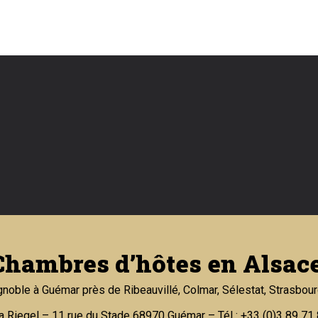
Chambres d’hôtes en Alsace
gnoble à Guémar près de Ribeauvillé, Colmar, Sélestat, Strasbour
a Riegel – 11 rue du Stade 68970 Guémar –
Tél : +33 (0)3 89 71