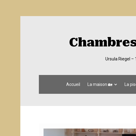
Chambres 
Ursula Riegel –
Accueil
La maison 🏡
La pis