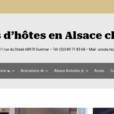
d’hôtes en Alsace c
 11 rue du Stade 68970 Guémar –
Tél: (0)3 89 71 83 68
– Mail :
ursula.ri
cine 🏊
Animations 🚲
Alsace Activités 🌼
Accès
Co