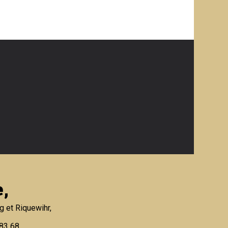
,
g et Riquewihr,
 83 68