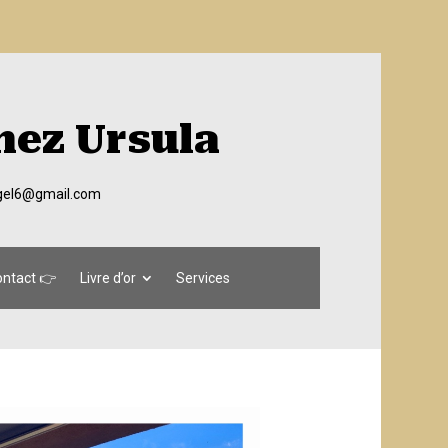
hez Ursula
egel6@gmail.com
ntact 👉
Livre d’or
Services