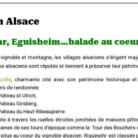
n Alsace
hr, Eguisheim…balade au coeu
 vignoble et montagne, les villages alsaciens s’érigent m
es alsaciens sont réputés et tiennent à préserver leur patrimo
villé
, charmante cité avec son patrimoine historique et
ers de randonnée:
hâteau st Ulrich,
château Girsberg,
château du Haut-Ribeaupierre.
te à travers les ruelles étroites jonchées de maisons pitto
taines de ses tours d’époque comme la Tour des Bouchers q
 situe au coeur du vignoble alsacien. Riquewihr est classée 