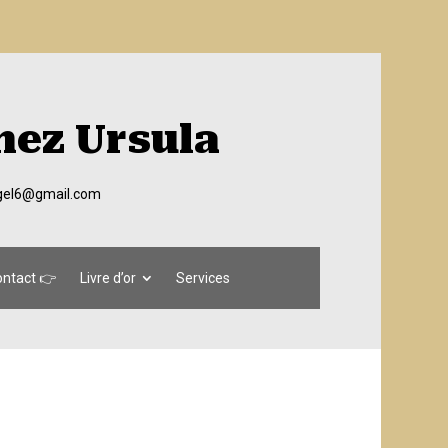
hez Ursula
egel6@gmail.com
ntact 👉
Livre d’or
Services