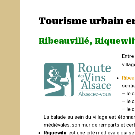
Tourisme urbain e
Ribeauvillé, Riquewi
Entre
villag
Ribeau
senti
– le c
– le 
– le 
La balade au sein du village est étonnan
médiévales, son mur de remparts et cer
Riquewihr
est une cité médiévale qui se