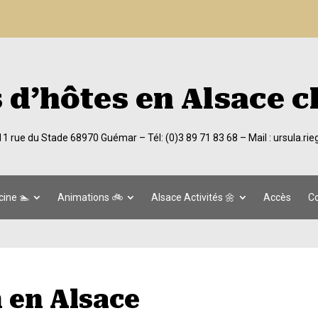
d’hôtes en Alsace c
 11 rue du Stade 68970 Guémar –
Tél: (0)3 89 71 83 68
– Mail :
ursula.ri
cine 🏊
Animations 🚲
Alsace Activités 🌼
Accès
Co
 en Alsace