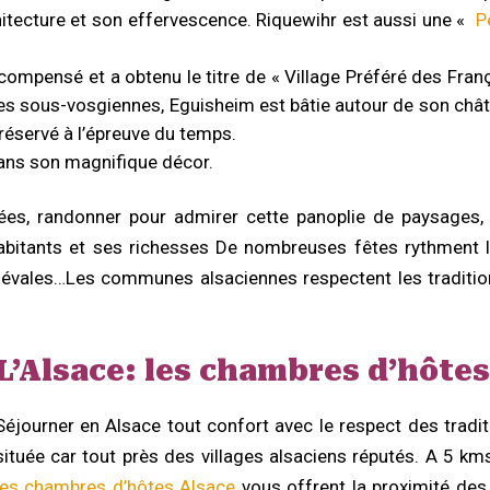
hitecture et son effervescence. Riquewihr est aussi une «
P
compensé et a obtenu le titre de « Village Préféré des Franç
nes sous-vosgiennes, Eguisheim est bâtie autour de son chât
réservé à l’épreuve du temps.
 dans son magnifique décor.
avées, randonner pour admirer cette panoplie de paysages
bitants et ses richesses De nombreuses fêtes rythment le
iévales…Les communes alsaciennes respectent les traditi
L’Alsace: les chambres d’hôtes
Séjourner en Alsace tout confort avec le respect des tradit
située car tout près des villages alsaciens réputés. A 5 km
les chambres d’hôtes Alsace
vous offrent la proximité des 