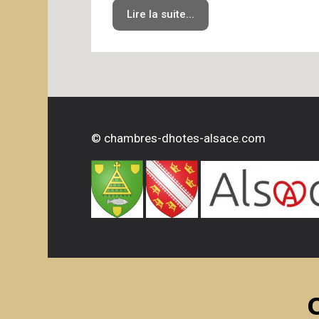
Lire la suite...
©
chambres-dhotes-alsace.com