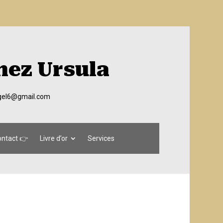
hez Ursula
egel6@gmail.com
ntact 👉
Livre d’or
Services