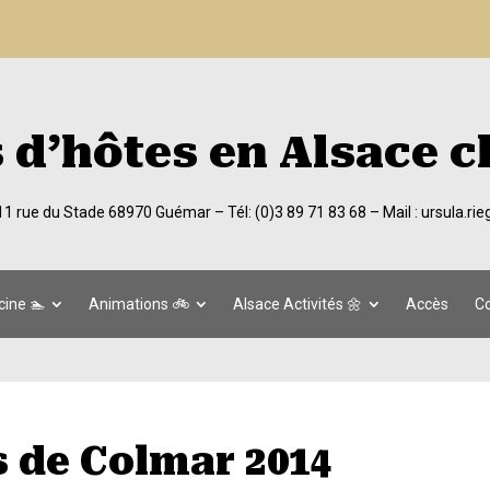
d’hôtes en Alsace c
 11 rue du Stade 68970 Guémar –
Tél: (0)3 89 71 83 68
– Mail :
ursula.ri
cine 🏊
Animations 🚲
Alsace Activités 🌼
Accès
Co
s de Colmar 2014