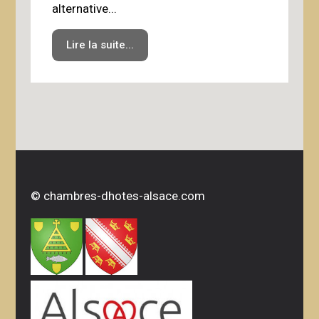
alternative...
a
Lire la suite...
©
chambres-dhotes-alsace.com