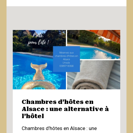
Chambres d’hôtes en
L
Alsace : une alternative à
d
l’hôtel
☀
Chambres d’hôtes en Alsace : une
É